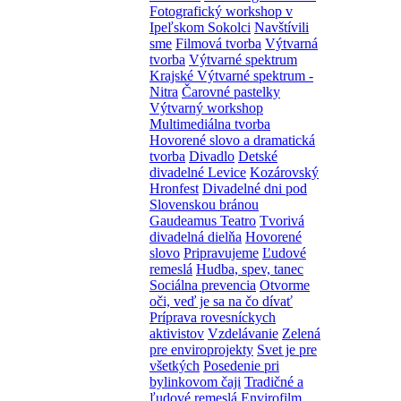
Fotografický workshop v
Ipeľskom Sokolci
Navštívili
sme
Filmová tvorba
Výtvarná
tvorba
Výtvarné spektrum
Krajské Výtvarné spektrum -
Nitra
Čarovné pastelky
Výtvarný workshop
Multimediálna tvorba
Hovorené slovo a dramatická
tvorba
Divadlo
Detské
divadelné Levice
Kozárovský
Hronfest
Divadelné dni pod
Slovenskou bránou
Gaudeamus Teatro
Tvorivá
divadelná dielňa
Hovorené
slovo
Pripravujeme
Ľudové
remeslá
Hudba, spev, tanec
Sociálna prevencia
Otvorme
oči, veď je sa na čo dívať
Príprava rovesníckych
aktivistov
Vzdelávanie
Zelená
pre enviroprojekty
Svet je pre
všetkých
Posedenie pri
bylinkovom čaji
Tradičné a
ľudové remeslá
Envirofilm