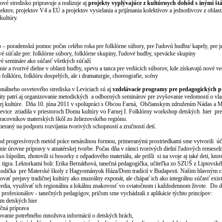
vé stredisko pripravuje a realizuje aj
projekty vyplývajúce z kultúrnych dohôd s inými št
jektov, projektov V4 a EÚ a projektov vysielania a prijímania kolektívov a jednotlivcov z oblasti
kultúry.
– poradenskú pomoc počas celého roka pre folklórne súbory, pre ľudovú hudbu/ kapely, pre j
é súťaže pre: folklórne súbory, folklórne skupiny, ľudové hudby, spevácke skupiny
é semináre ako súčasť všetkých súťaží
nie a tvorivé dielne v oblasti hudby, spevu a tanca pre vedúcich súborov, kde získavajú nové ve
 folklóru, folklóru dospelých, ale i dramaturgie, choreografie, scény
álneho osvetového strediska v Leviciach sú aj
vzdelávacie programy pre pedagogických p
ity patrí aj organizovanie metodických a odborných seminárov pre zvyšovanie vedomostí o vlas
čnej kultúre. Dňa 10. júna 2011 v spolupráci s Obcou Farná, Občianskym združením Nádas a 
vice zriadila v priestoroch Domu kultúry vo Farnej I. Folklórny workshop detských hier pre 
acovníkov materských škôl zo želiezovského regiónu.
meraný na podporu rozvíjania tvorivých schopností a zručností detí.
d progresívnych metód práce nenásilnou formou, primeranými prostriedkami sme vytvorili ú
enie úrovne prípravy v amatérskej tvorbe. Počas dňa v rámci tvorivých dielní ľudových remeseln
so šúpolím, zhotovili si bosorky z odpadového materiálu, ale prišli si na svoje aj také deti, ktoré
tigra. Lektorkami boli: Erika Bernáthová, tanečná pedagogička, učiteľka zo SZUŠ z Liptovsk
todička pre Materské školy z Hagyományok Háza/Dom tradícií v Budapesti. Našim hlavným c
ovať prejavy tradičnej kultúry ako muzeálny exponát, ale chápať ich ako integrálnu súčasť exis
redia, využívať ich regionálnu a lokálnu znakovosť vo sviatočnom i každodennom živote. Do di
 profesionálov - tanečných pedagógov, pričom sme vychádzali z aplikácie týchto princípov:
ím detských hier
čná príprava
tovanie potrebného množstva informácií o detských hrách,