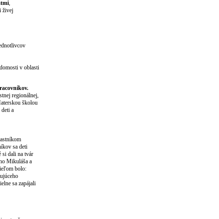
átmi
,
 živej
ednotlivcov
domosti v oblasti
racovníkov.
tnej regionálnej,
Materskou školou
deti a
častníkom
íkov sa deti
 si dali na tvár
ého Mikuláša a
ieľom bolo:
tujúceho
elne sa zapájali