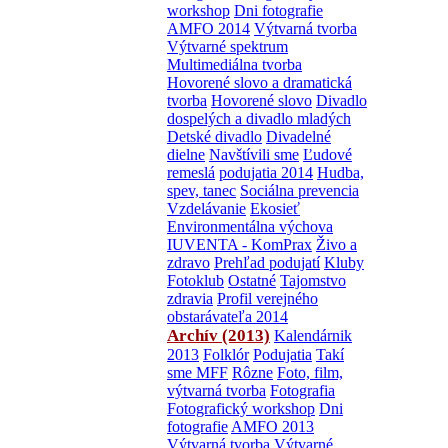
workshop
Dni fotografie
AMFO 2014
Výtvarná tvorba
Výtvarné spektrum
Multimediálna tvorba
Hovorené slovo a dramatická
tvorba
Hovorené slovo
Divadlo
dospelých a divadlo mladých
Detské divadlo
Divadelné
dielne
Navštívili sme
Ľudové
remeslá
podujatia 2014
Hudba,
spev, tanec
Sociálna prevencia
Vzdelávanie
Ekosieť
Environmentálna výchova
IUVENTA - KomPrax
Živo a
zdravo
Prehľad podujatí
Kluby
Fotoklub
Ostatné
Tajomstvo
zdravia
Profil verejného
obstarávateľa 2014
Archív (2013)
Kalendárnik
2013
Folklór
Podujatia
Takí
sme MFF
Rôzne
Foto, film,
výtvarná tvorba
Fotografia
Fotografický workshop
Dni
fotografie
AMFO 2013
Výtvarná tvorba
Výtvarné