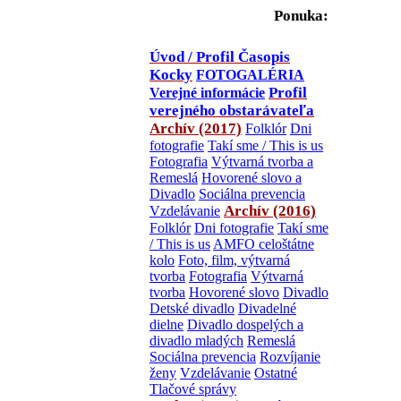
Ponuka:
Úvod / Profil
Časopis
Kocky
FOTOGALÉRIA
Profil
Verejné informácie
verejného obstarávateľa
Archív (2017)
Folklór
Dni
fotografie
Takí sme / This is us
Fotografia
Výtvarná tvorba a
Remeslá
Hovorené slovo a
Divadlo
Sociálna prevencia
Archív (2016)
Vzdelávanie
Folklór
Dni fotografie
Takí sme
/ This is us
AMFO celoštátne
kolo
Foto, film, výtvarná
tvorba
Fotografia
Výtvarná
tvorba
Hovorené slovo
Divadlo
Detské divadlo
Divadelné
dielne
Divadlo dospelých a
divadlo mladých
Remeslá
Sociálna prevencia
Rozvíjanie
ženy
Vzdelávanie
Ostatné
Tlačové správy