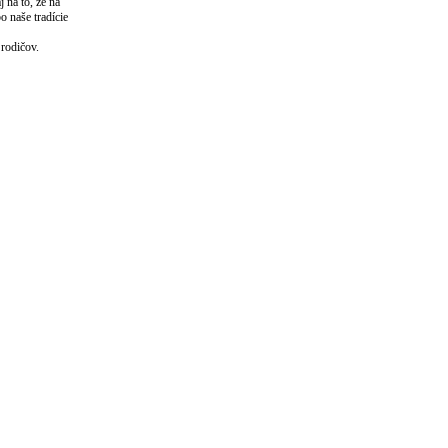
 na to, že na
o naše tradície
 rodičov.