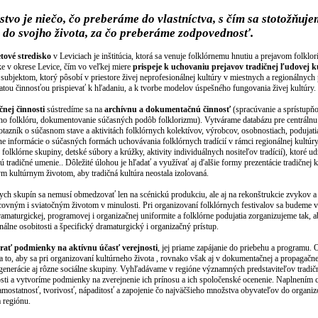
stvo je niečo, čo preberáme do vlastníctva, s čím sa stotožňuje
 do svojho života, za čo preberáme zodpovednosť.
tové stredisko
v Leviciach je inštitúcia, ktorá sa venuje folklórnemu hnutiu a prejavom folklo
ke v okrese Levice, čím vo veľkej miere
prispeje k uchovaniu prejavov tradičnej ľudovej k
ubjektom, ktorý pôsobí v priestore živej neprofesionálnej kultúry v miestnych a regionálnyc
tou činnosťou prispievať k hľadaniu, a k tvorbe modelov úspešného fungovania živej kultúry.
čnej činnosti
sústredíme sa na
archívnu a dokumentačnú činnosť
(spracúvanie a sprístupňo
ného folklóru, dokumentovanie súčasných podôb folklorizmu). Vytvárame databázu pre centrálnu
otazník o súčasnom stave a aktivitách folklórnych kolektívov, výrobcov, osobnostiach, podujat
e informácie o súčasných formách uchovávania folklórnych tradícií v rámci regionálnej kultúr
 folklórne skupiny, detské súbory a krúžky, aktivity individuálnych nositeľov tradícií), ktoré ud
jú tradičné umenie.. Dôležité úlohou je hľadať a využívať aj ďalšie formy prezentácie tradičnej k
ým kultúrnym životom, aby tradičná kultúra neostala izolovaná.
ych skupín sa nemusí obmedzovať len na scénickú produkciu, ale aj na rekonštrukcie zvykov 
acovným i sviatočným životom v minulosti. Pri organizovaní folklórnych festivalov sa budeme v
amaturgickej, programovej i organizačnej uniformite a folklórne podujatia zorganizujeme tak, a
álne osobitosti a špecifický dramaturgický i organizačný prístup.
rať podmienky na aktívnu účasť verejnosti
, jej priame zapájanie do priebehu a programu. 
 to, aby sa pri organizovaní kultúrneho života , rovnako však aj v dokumentačnej a propagačnej
y generácie aj rôzne sociálne skupiny. Vyhľadávame v regióne významných predstaviteľov tradičn
nosti a vytvoríme podmienky na zverejnenie ich prínosu a ich spoločenské ocenenie. Naplnením c
 samostatnosť, tvorivosť, nápaditosť a zapojenie čo najväčšieho množstva obyvateľov do organi
a regiónu.