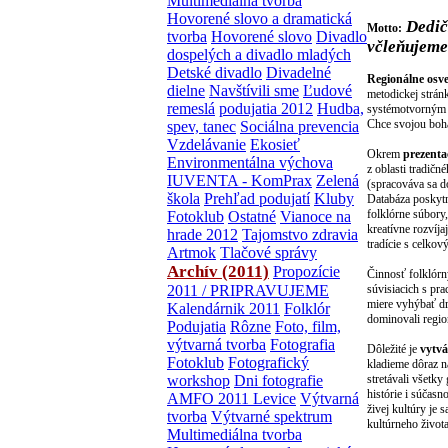
Multimediálna tvorba
Hovorené slovo a dramatická
Dedič
Motto:
tvorba
Hovorené slovo
Divadlo
včleňujeme
dospelých a divadlo mladých
Detské divadlo
Divadelné
Regionálne osve
dielne
Navštívili sme
Ľudové
metodickej strán
remeslá
podujatia 2012
Hudba,
systémotvorným s
Chce svojou boha
spev, tanec
Sociálna prevencia
Vzdelávanie
Ekosieť
Okrem
prezenta
Environmentálna výchova
z oblasti tradič
IUVENTA - KomPrax
Zelená
(spracováva sa d
škola
Prehľad podujatí
Kluby
Databáza poskytn
folklórne súbory,
Fotoklub
Ostatné
Vianoce na
kreatívne rozvíja
hrade 2012
Tajomstvo zdravia
tradície s celkov
Artmok
Tlačové správy
Archív (2011)
Propozície
Činnosť folklórn
2011 / PRIPRAVUJEME
súvisiacich s pr
miere vyhýbať dr
Kalendárnik 2011
Folklór
dominovali region
Podujatia
Rôzne
Foto, film,
výtvarná tvorba
Fotografia
Dôležité je
vytvá
Fotoklub
Fotografický
kladieme dôraz na
workshop
Dni fotografie
stretávali všetk
histórie i súčas
AMFO 2011 Levice
Výtvarná
živej kultúry je
tvorba
Výtvarné spektrum
kultúrneho život
Multimediálna tvorba