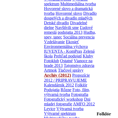
spektrum
Multimediálna tvorba
Hovorené slovo a dramatická
tvorba
Hovorené slovo
Divadlo
dospelých a divadlo mladých
Detské divadlo
Divadelné
dielne
Navštívili sme
Ľudové
remeslá
podujatia 2013
Hudba,
spev, tanec
Sociálna prevencia
Vzdelávanie
Ekosieť
Environmentálna výchova
IUVENTA - KomPrax
Zelená
škola
Prehľad podujatí
Kluby
Fotoklub
Ostatné
Vianoce na
hrade 2013
Tajomstvo zdravia
Artmok
Tlačové správy
Archív (2012)
Propozície
2012 / PRIPRAVUJEME
Kalendárnik 2012
Folklór
Podujatia
Rôzne
Foto, film,
výtvarná tvorba
Fotografia
Fotografický workshop
Dni
mladej fotografie
AMFO 2012
Levice
Výtvarná tvorba
Výtvarné spektrum
Folklór