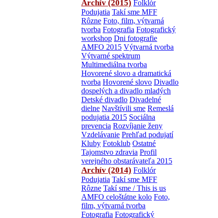
Archív (2015)
Folklór
Podujatia
Takí sme MFF
Rôzne
Foto, film, výtvarná
tvorba
Fotografia
Fotografický
workshop
Dni fotografie
AMFO 2015
Výtvarná tvorba
Výtvarné spektrum
Multimediálna tvorba
Hovorené slovo a dramatická
tvorba
Hovorené slovo
Divadlo
dospelých a divadlo mladých
Detské divadlo
Divadelné
dielne
Navštívili sme
Remeslá
podujatia 2015
Sociálna
prevencia
Rozvíjanie ženy
Vzdelávanie
Prehľad podujatí
Kluby
Fotoklub
Ostatné
Tajomstvo zdravia
Profil
verejného obstarávateľa 2015
Archív (2014)
Folklór
Podujatia
Takí sme MFF
Rôzne
Takí sme / This is us
AMFO celoštátne kolo
Foto,
film, výtvarná tvorba
Fotografia
Fotografický