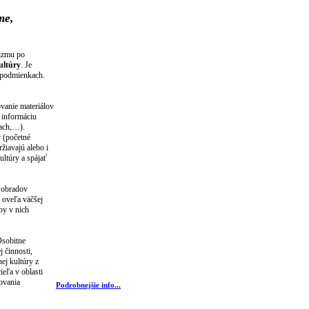
me,
rizmu po
ultúry
. Je
h podmienkach.
vanie materiálov
 informáciu
iach,…).
y (početné
ržiavajú alebo i
ultúry a spájať
a obradov
 oveľa väčšej
by v nich
Osobitne
 činnosti,
ej kultúry z
ieľa v oblasti
zovania
Podrobnejšie info...