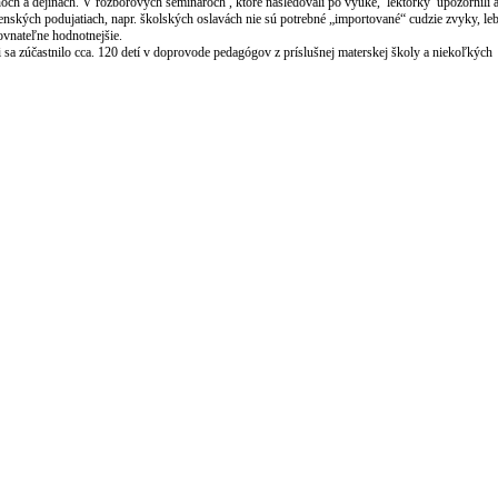
hoch a dejinách. V rozborových seminároch , ktoré nasledovali po výuke, lektorky upozornili aj
nských podujatiach, napr. školských oslavách nie sú potrebné „importované“ cudzie zvyky, leb
ovnateľne hodnotnejšie.
ni sa zúčastnilo cca. 120 detí v doprovode pedagógov z príslušnej materskej školy a niekoľkých