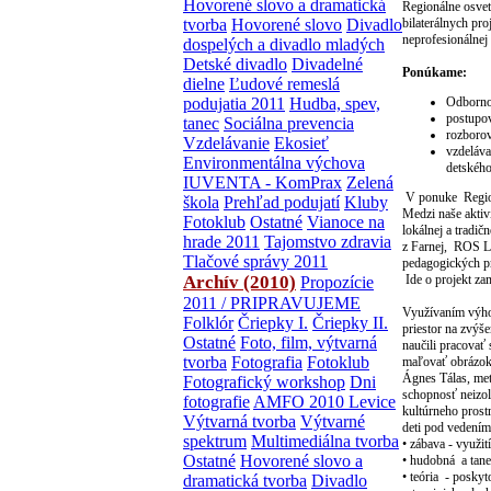
Hovorené slovo a dramatická
Regionálne osveto
tvorba
Hovorené slovo
Divadlo
bilaterálnych pro
neprofesionálnej 
dospelých a divadlo mladých
Detské divadlo
Divadelné
Ponúkame:
dielne
Ľudové remeslá
podujatia 2011
Hudba, spev,
Odborno 
postupov
tanec
Sociálna prevencia
rozborov
Vzdelávanie
Ekosieť
vzdeláva
Environmentálna výchova
detského
IUVENTA - KomPrax
Zelená
V ponuke Region
škola
Prehľad podujatí
Kluby
Medzi naše aktiv
Fotoklub
Ostatné
Vianoce na
lokálnej a tradi
hrade 2011
Tajomstvo zdravia
z Farnej, ROS Le
Tlačové správy 2011
pedagogických pr
Archív (2010)
Ide o projekt za
Propozície
2011 / PRIPRAVUJEME
Využívaním výho
Folklór
Čriepky I.
Čriepky II.
priestor na zvýš
Ostatné
Foto, film, výtvarná
naučili pracovať 
tvorba
Fotografia
Fotoklub
maľovať obrázok 
Ágnes Tálas, me
Fotografický workshop
Dni
schopnosť neizol
fotografie
AMFO 2010 Levice
kultúrneho prost
Výtvarná tvorba
Výtvarné
deti pod vedením
spektrum
Multimediálna tvorba
• zábava - využit
Ostatné
Hovorené slovo a
• hudobná a tane
• teória - posky
dramatická tvorba
Divadlo