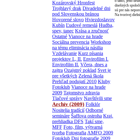
o tanci, jeho dru
Kozárovský Hronfest
dnešných spoloče
Trojhlavý drak
Divadelné dni
sú pre nás nepor
pod Slovenskou bránou
Na tvorivej diel
Hovorené slovo
Hviezdoslavov
Kubín
Ľudové remeslá
Hudba,
spev, tanec
Krása a zručnosť
Ostatné
Vianoce na hrade
Sociálna prevencia
Workshop
na tému eliminácia násilia
Vzdelávanie
Kurz písania
projektov I., II.
Envirofilm I.
Envirofilm II.
Včera, dnes a
zajtra
Ozajstný poklad
Svet je
pre všetkých
Zelená škola
Prehľad podujatí 2010
Kluby
Fotoklub
Vianoce na hrade
2009
Tajomstvo zdravia
Tlačové správy
Navštívili sme
Archív (2009)
Folklór
Nositelia tradícií
Odborné
semináre
Šaffova ostroha
Kraj.
prehliadka DFS
Takí sme,
MFF
Foto, film, výtvarná
tvorba
Fotografia
AMFO 2009
Fotoklub
Dni fotografie 2009